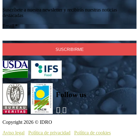
Suscríbete a nuestra newsletter y recibirás nuestras noticias
destacadas
Email
*
Follow us
Copyright 2026 © IDRO
Aviso legal
Política de privacidad
Política de cookies