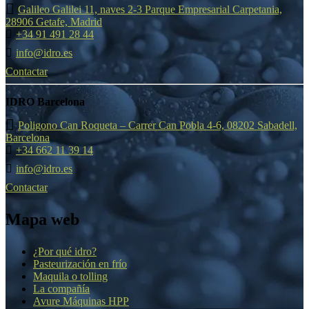
Galileo Galilei 11, naves 2-3 Parque Empresarial Carpetania,
28906 Getafe, Madrid
+34 91 491 28 44
info@idro.es
Contactar
IDRO Barcelona
Poligono Can Roqueta – Carrer Can Pobla 4-6, 08202 Sabadell,
Barcelona
+34 662 11 39 14
info@idro.es
Contactar
Mapa web
¿Por qué idro?
Pasteurización en frío
Maquila o tolling
La compañía
Avure Máquinas HPP