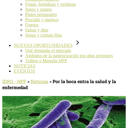
Frutas, hortalizas y verduras
Jugos y zumos
Platos preparados
Pescado y marisco
Quesos
Salsas y dips
Sopas y cremas frías
NUEVAS OPORTUNIDADES
Qué demanda el mercado
Atributos de la pasteurización por altas presiones
Tolling o Maquila HPP
NOTICIAS
EVENTOS
IDRO - HPP
»
Noticias
»
Por la boca entra la salud y la
enfermedad