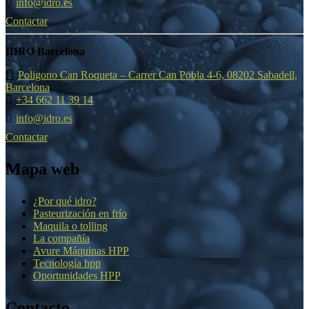
info@idro.es
Contactar
IDRO Barcelona
Poligono Can Roqueta – Carrer Can Pobla 4-6, 08202 Sabadell,
Barcelona
+34 662 11 39 14
info@idro.es
Contactar
Mapa web
¿Por qué idro?
Pasteurización en frío
Maquila o tolling
La compañía
Avure Máquinas HPP
Tecnología hpp
Oportunidades HPP
Contacto