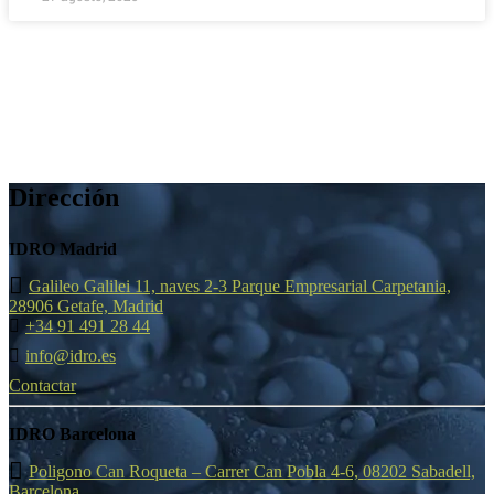
Dirección
IDRO Madrid
Galileo Galilei 11, naves 2-3 Parque Empresarial Carpetania,
28906 Getafe, Madrid
+34 91 491 28 44
info@idro.es
Contactar
IDRO Barcelona
Poligono Can Roqueta – Carrer Can Pobla 4-6, 08202 Sabadell,
Barcelona