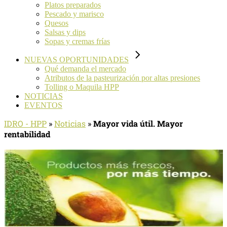
Platos preparados
Pescado y marisco
Quesos
Salsas y dips
Sopas y cremas frías
NUEVAS OPORTUNIDADES
Qué demanda el mercado
Atributos de la pasteurización por altas presiones
Tolling o Maquila HPP
NOTICIAS
EVENTOS
IDRO - HPP
»
Noticias
»
Mayor vida útil. Mayor
rentabilidad