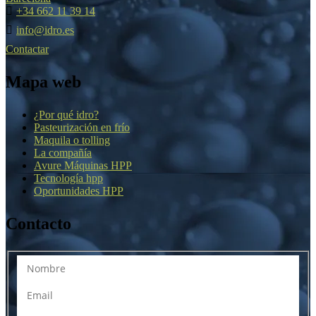
+34 662 11 39 14
info@idro.es
Contactar
Mapa web
¿Por qué idro?
Pasteurización en frío
Maquila o tolling
La compañía
Avure Máquinas HPP
Tecnología hpp
Oportunidades HPP
Contacto