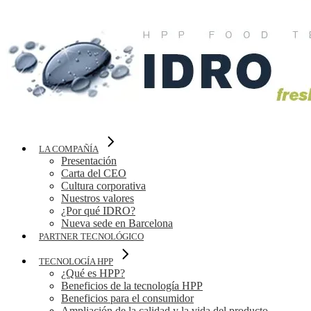
LA COMPAÑÍA
Presentación
Carta del CEO
Cultura corporativa
Nuestros valores
¿Por qué IDRO?
Nueva sede en Barcelona
PARTNER TECNOLÓGICO
TECNOLOGÍA HPP
¿Qué es HPP?
Beneficios de la tecnología HPP
Beneficios para el consumidor
Ampliación de la calidad y la vida del producto