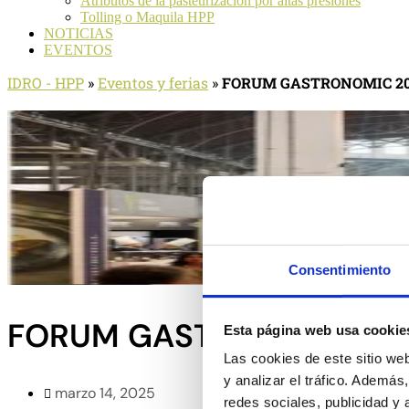
Atributos de la pasteurización por altas presiones
Tolling o Maquila HPP
NOTICIAS
EVENTOS
IDRO - HPP
»
Eventos y ferias
»
FORUM GASTRONOMIC 2
Consentimiento
FORUM GASTRONOMIC 2
Esta página web usa cookie
Las cookies de este sitio we
y analizar el tráfico. Ademá
marzo 14, 2025
redes sociales, publicidad y