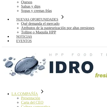
Quesos
Salsas y dips
Sopas y cremas frías
NUEVAS OPORTUNIDADES
Qué demanda el mercado
Atributos de la pasteurización por altas presiones
Tolling o Maquila HPP
NOTICIAS
EVENTOS
LA COMPAÑÍA
Presentación
Carta del CEO
Cultura corporativa