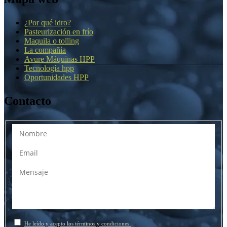
¿Por qué idro?
Pasteurización en frío
Maquila o tolling
La compañía
Avure Máquinas HPP
Tecnología hpp
Oportunidades HPP
Contacto
He leído y acepto los términos y condiciones.