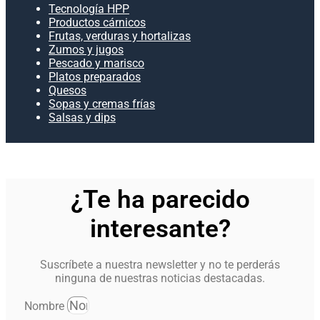
Tecnología HPP
Productos cárnicos
Frutas, verduras y hortalizas
Zumos y jugos
Pescado y marisco
Platos preparados
Quesos
Sopas y cremas frías
Salsas y dips
¿Te ha parecido
interesante?
Suscríbete a nuestra newsletter y no te perderás
ninguna de nuestras noticias destacadas.
Nombre