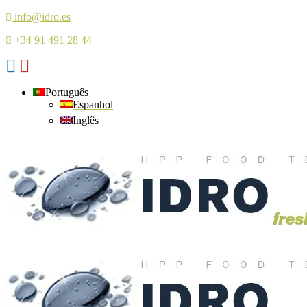
info@idro.es
+34 91 491 28 44
Português
Espanhol
Inglês