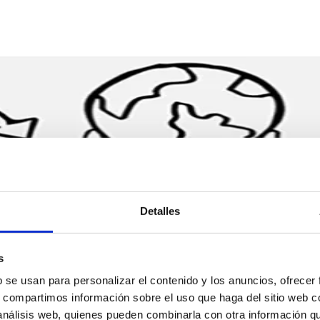
Detalles
s
b se usan para personalizar el contenido y los anuncios, ofrecer
ZEM GRANDES DIFERENÇA
s, compartimos información sobre el uso que haga del sitio web 
 análisis web, quienes pueden combinarla con otra información q