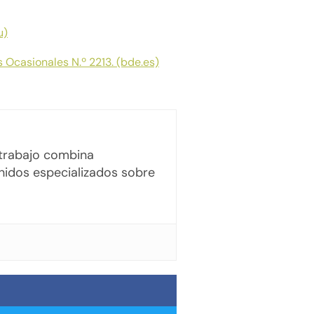
u)
s Ocasionales N.º 2213. (bde.es)
u trabajo combina
enidos especializados sobre