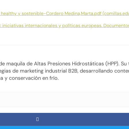
, healthy y sostenible-Cordero Medina,Marta.pdf (comillas.ed
: iniciativas internacionales y políticas europeas. Documento
o de maquila de Altas Presiones Hidrostáticas (HPP). S
gias de marketing industrial B2B, desarrollando cont
a y conservación en frío.