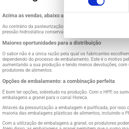
Acima as vendas, abaixo as bactérias
Ao contrário da pasteurização térmica tradicional, que retira 
pressão hidrostática conserva todos os nutrientes e mantém-n
Maiores oportunidades para a distribuição
O sabor não é a única razão pela qual os fabricantes escolh
dependendo do processo de embalamento. Este é o motivo pel
aumentando a sua produção e tendo menos devoluções, com um
produtores de alimentos.
Opções de embalamento: a combinação perfeita
É bom ter opções, sobretudo na produção. Com o HPP, os sum
embalagens a granel para o canal Horeca.
Através da pressurização a embalagem é purificada, por isso o
maioria das embalagens plásticas de alimentos, incluindo o P
Com a utilização de embalagens a granel, os produtores podem
Além disso, as embalagens a granel permitem que o sumo mant