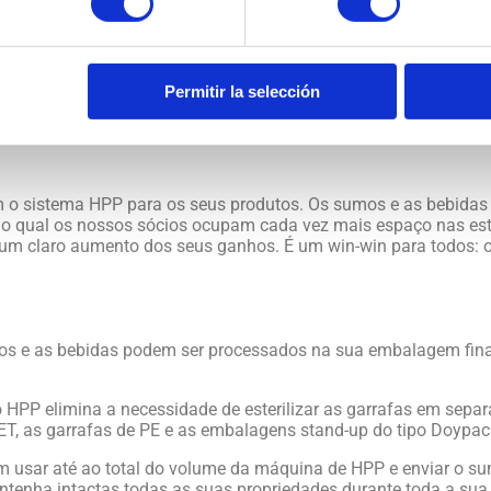
Permitir la selección
dos sumos e das bebidas os seus nutrientes, enzimas e probiótic
os intactos.
em o sistema HPP para os seus produtos. Os sumos e as bebidas
o qual os nossos sócios ocupam cada vez mais espaço nas est
 claro aumento dos seus ganhos. É um win-win para todos: os
os e as bebidas podem ser processados na sua embalagem final
 HPP elimina a necessidade de esterilizar as garrafas em separ
ET, as garrafas de PE e as embalagens stand-up do tipo Doypac
 usar até ao total do volume da máquina de HPP e enviar o sumo
enha intactas todas as suas propriedades durante toda a sua v