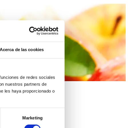
sucos
Acerca de las cookies
 funciones de redes sociales
con nuestros partners de
ue les haya proporcionado o
(HPP). Os fabricantes que já
em conservantes nem aditivos.
Marketing
cos