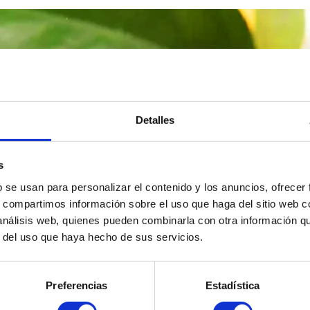
eurização a frio de sucos e 
Detalles
Sumos com sabor a fruta acabada de espremer
s
b se usan para personalizar el contenido y los anuncios, ofrecer
s, compartimos información sobre el uso que haga del sitio web 
 análisis web, quienes pueden combinarla con otra información q
r del uso que haya hecho de sus servicios.
bidas, graças ao processamento por alta pressão hidrostática 
 HPP conseguem obter um sabor fresco diretamente da horta, s
Preferencias
Estadística
ção a frio de sucos e su