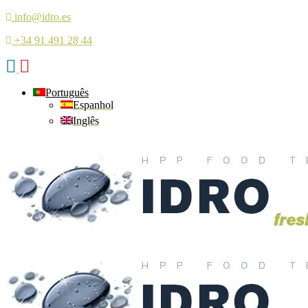
info@idro.es
+34 91 491 28 44
Português
Espanhol
Inglês