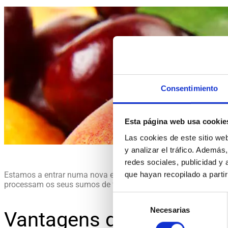
Past
Consentimiento
Esta página web usa cookie
Las cookies de este sitio we
y analizar el tráfico. Ademá
redes sociales, publicidad y
que hayan recopilado a parti
Estamos a entrar numa nova etapa na indústria dos sumos e be
processam os seus sumos de frutas e legumes naturais com o
Selección
Necesarias
de
Vantagens da pasteuriza
consentimiento