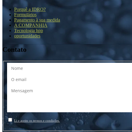
Porquê a IDRO?
Formulários
Pagamento à sua medida
A COMPANHIA
Tecnologia hpp
oportunidades
Contato
Li e aceito os termos e condições.