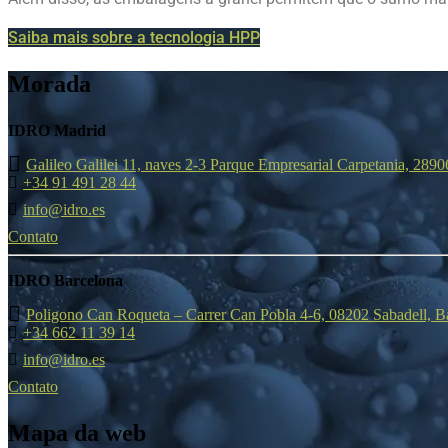
Saiba mais sobre a tecnologia HPP
Morada
IDRO Madrid
Galileo Galilei 11, naves 2-3 Parque Empresarial Carpetania, 289
+34 91 491 28 44
info@idro.es
Contato
IDRO Barcelona
Poligono Can Roqueta – Carrer Can Pobla 4-6, 08202 Sabadell, B
+34 662 11 39 14
info@idro.es
Contato
Mapa da web