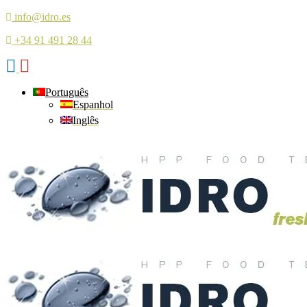
info@idro.es
+34 91 491 28 44
Português
Espanhol
Inglês