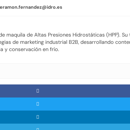
oseramon.fernandez@idro.es
o de maquila de Altas Presiones Hidrostáticas (HPP). S
gias de marketing industrial B2B, desarrollando cont
a y conservación en frío.