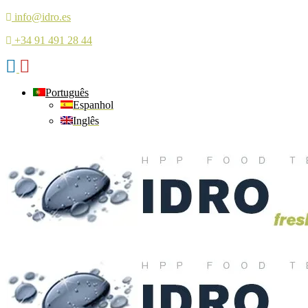
info@idro.es
+34 91 491 28 44
Português
Espanhol
Inglês