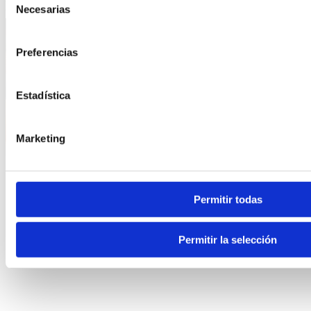
Necesarias
9 de Junho, 2025
de
consentimiento
Preferencias
Estadística
Marketing
Permitir todas
Permitir la selección