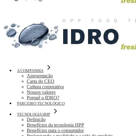
A COMPANHIA
Apresentação
Carta do CEO
Cultura corporativa
Nossos valores
Porquê a IDRO?
PARCEIRO TECNOLÓGICO
TECNOLOGIA HHP
Definição
Benefícios da tecnologia HPP
Benefícios para o consumidor
Prolongando a qualidade e a vida do produto