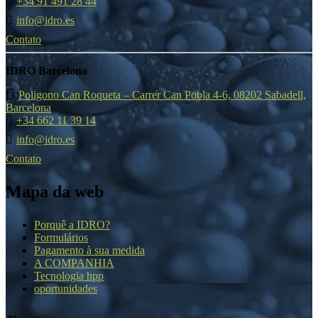
+34 91 491 28 44
info@idro.es
Contato
IDRO Barcelona
Poligono Can Roqueta – Carrer Can Pobla 4-6, 08202 Sabadell,
Barcelona
+34 662 11 39 14
info@idro.es
Contato
Mapa da web
Porquê a IDRO?
Formulários
Pagamento à sua medida
A COMPANHIA
Tecnologia hpp
oportunidades